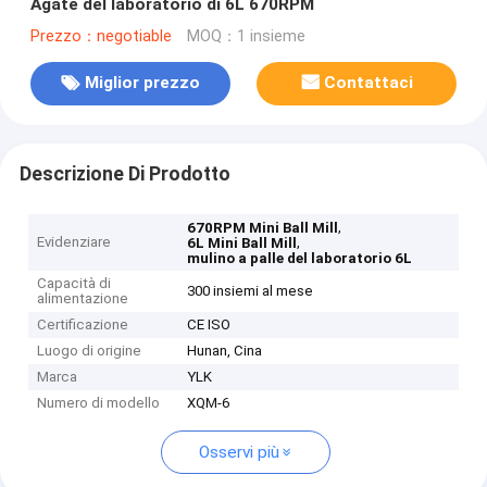
Agate del laboratorio di 6L 670RPM
Prezzo：negotiable
MOQ：1 insieme
Miglior prezzo
Contattaci
Descrizione Di Prodotto
,
670RPM Mini Ball Mill
Evidenziare
,
6L Mini Ball Mill
mulino a palle del laboratorio 6L
Capacità di
300 insiemi al mese
alimentazione
Certificazione
CE ISO
Luogo di origine
Hunan, Cina
Marca
YLK
Numero di modello
XQM-6
Osservi più