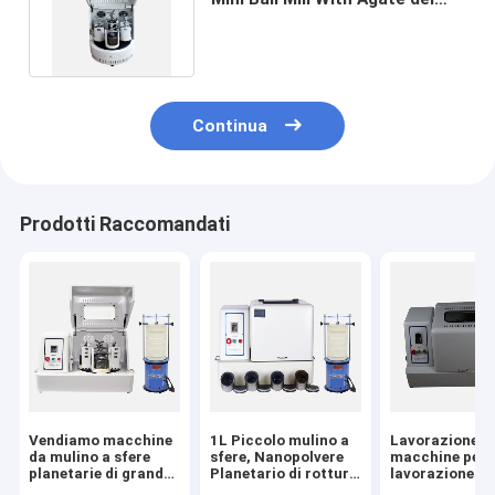
laboratorio di 6L 670RPM
Continua
Prodotti Raccomandati
Vendiamo macchine
1L Piccolo mulino a
Lavorazione d
da mulino a sfere
sfere, Nanopolvere
macchine per 
planetarie di grande
Planetario di rottura
lavorazione di
capacità di
mulino a sfere
polveri