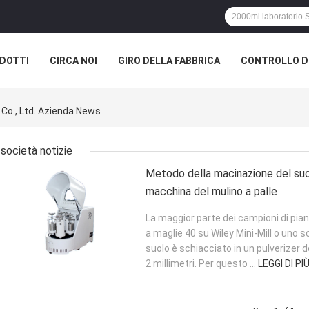
DOTTI
CIRCA NOI
GIRO DELLA FABBRICA
CONTROLLO DI
Co., Ltd. Azienda News
società notizie
Metodo della macinazione del suol
macchina del mulino a palle
La maggior parte dei campioni di pia
a maglie 40 su Wiley Mini-Mill o uno s
suolo è schiacciato in un pulverizer 
2 millimetri. Per questo ...
LEGGI DI PI