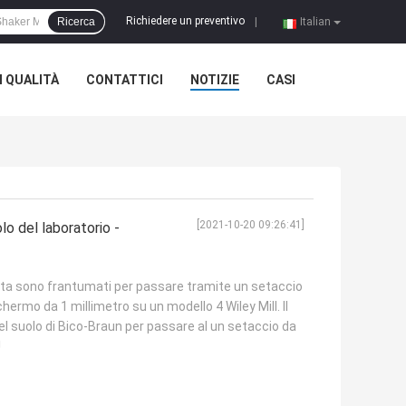
Richiedere un preventivo
Ricerca
|
Italian
 QUALITÀ
CONTATTICI
NOTIZIE
CASI
[2021-10-20 09:26:41]
o del laboratorio -
nta sono frantumati per passare tramite un setaccio
chermo da 1 millimetro su un modello 4 Wiley Mill. Il
del suolo di Bico-Braun per passare al un setaccio da
Ù