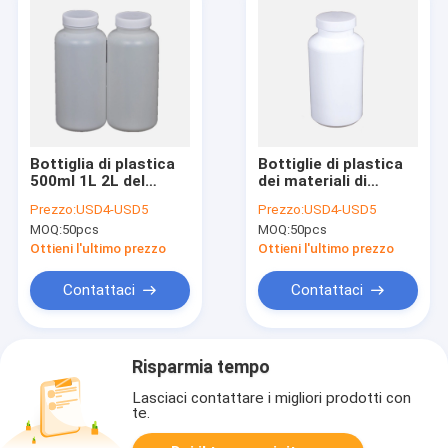
Bottiglia di plastica
Bottiglie di plastica
500ml 1L 2L del
dei materiali di
laboratorio dei
consumo 2L PTFE
Prezzo:
USD4-USD5
Prezzo:
USD4-USD5
materiali di consumo
del laboratorio per
MOQ:
50pcs
MOQ:
50pcs
dell'HDPE selvaggio
l'agitatore
chimico della bocca
orizzontale
Ottieni l'ultimo prezzo
Ottieni l'ultimo prezzo
Contattaci
Contattaci
Risparmia tempo
Lasciaci contattare i migliori prodotti con
te.