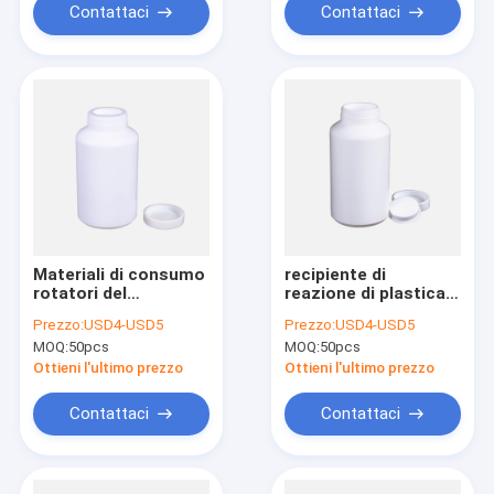
Contattaci
Contattaci
Materiali di consumo
recipiente di
rotatori del
reazione di plastica
laboratorio
dei materiali di
Prezzo:
USD4-USD5
Prezzo:
USD4-USD5
dell'agitatore,
consumo PTFE del
MOQ:
50pcs
MOQ:
50pcs
bottiglie di plastica
laboratorio 2L con il
di 1L PTFE
coperchio della vite
Ottieni l'ultimo prezzo
Ottieni l'ultimo prezzo
Contattaci
Contattaci