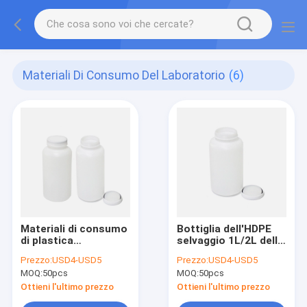
Materiali Di Consumo Del Laboratorio
(6)
Materiali di consumo
Bottiglia dell'HDPE
di plastica
selvaggio 1L/2L della
2000ml/1000ml/500ml
bocca, bottiglia di
Prezzo:
USD4-USD5
Prezzo:
USD4-USD5
del laboratorio delle
plastica chimica
MOQ:
50pcs
MOQ:
50pcs
bottiglie dell'HDPE
della medicina
Ottieni l'ultimo prezzo
Ottieni l'ultimo prezzo