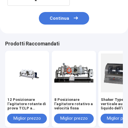
Continua
Prodotti Raccomandati
12 Posizionare
8 Posizionare
Shaker Type
l'agitatore rotante di
l'agitatore rotativo a
verticale aut
prova TCLP a
velocità fissa
liquido dell'im
velocità fissa
separatore da 2
che scuote 8
Miglior prezzo
Miglior prezzo
Miglior pr
supporti del
campione