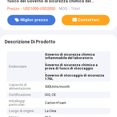
fuoco del Governo di sicurezza chimica del
laboratorio
Prezzo：USD1000-USD2000
MOQ：1Unit
Miglior prezzo
Contattaci
Descrizione Di Prodotto
Governo di sicurezza chimica
infiammabile del laboratorio
,
Governo di sicurezza chimica a
Evidenziare
prova di fuoco di stoccaggio
,
Governo di stoccaggio di sicurezza
170L
Capacità di
500Units/month
alimentazione
Certificazione
ISO, CE
Imballaggi
Carton+Foam
particolari
Luogo di origine
La Cina