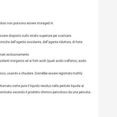
icolosi non possono essere storaged in.
essere disposto sullo strato superiore per scaricare.
miche dell'agente ossidante, dell'agente riduttore, di forte
zinati esclusivamente.
anti inorganici ed ai forti acidi (quali acido solforico, acido
esso, usando e chiudere. Dovrebbe essere registrato truthly
ttamato come pure il liquido residuo nella pentola liquida al
 nominata secondo il prodotto chimico pericoloso da una persona