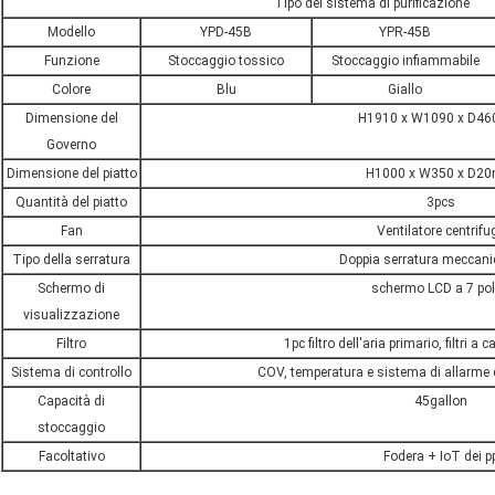
Tipo del sistema di purificazione
Modello
YPD-45B
YPR-45B
Funzione
Stoccaggio tossico
Stoccaggio infiammabile
Colore
Blu
Giallo
Dimensione del
H1910 x W1090 x D4
Governo
Dimensione del piatto
H1000 x W350 x D2
Quantità del piatto
3pcs
Fan
Ventilatore centrifu
Tipo della serratura
Doppia serratura meccani
Schermo di
schermo LCD a 7 poll
visualizzazione
Filtro
1pc filtro dell'aria primario, filtri a
Sistema di controllo
COV, temperatura e sistema di allarme d
Capacità di
45gallon
stoccaggio
Facoltativo
Fodera + IoT dei p