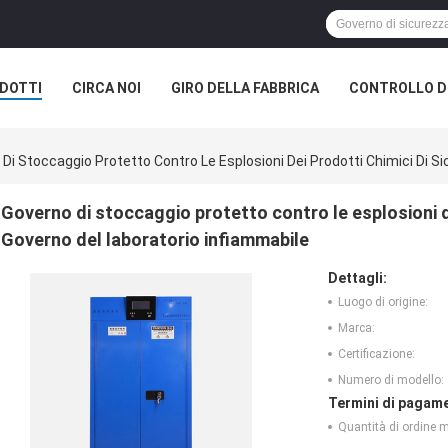
DOTTI
CIRCA NOI
GIRO DELLA FABBRICA
CONTROLLO DI
Di Stoccaggio Protetto Contro Le Esplosioni Dei Prodotti Chimici Di S
Governo di stoccaggio protetto contro le esplosioni de
Governo del laboratorio infiammabile
Dettagli:
Luogo di origine:
Marca:
Certificazione:
Numero di modello:
Termini di pagame
Quantità di ordine 