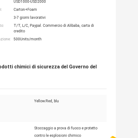
USD1000-USD2000
i:
Carton+Foam
3-7 giorni lavorativi
to:
T/T, L/C, Paypal. Commercio di Alibaba, carta di
credito
azione:
500Units/month
dotti chimici di sicurezza del Governo del
Yellow.Red, blu
:
Stoccaggio a prova di fuoco e protetto
contro le esplosioni chimico