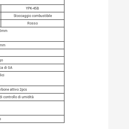
YPK-45B
Stoccaggio combustibile
Rosso
60mm
0mm
go
ca di GA
ici
 carbone attivo 2pcs
i controllo di umidità
p