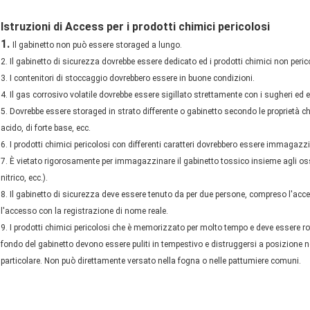
Istruzioni di Access per i prodotti chimici pericolosi
1.
Il gabinetto non può essere storaged a lungo.
2. Il gabinetto di sicurezza dovrebbe essere dedicato ed i prodotti chimici non per
3. I contenitori di stoccaggio dovrebbero essere in buone condizioni.
4. Il gas corrosivo volatile dovrebbe essere sigillato strettamente con i sugheri ed 
5. Dovrebbe essere storaged in strato differente o gabinetto secondo le proprietà chi
acido, di forte base, ecc.
6. I prodotti chimici pericolosi con differenti caratteri dovrebbero essere immagaz
7. È vietato rigorosamente per immagazzinare il gabinetto tossico insieme agli ossid
nitrico, ecc.).
8. Il gabinetto di sicurezza deve essere tenuto da per due persone, compreso l'acc
l'accesso con la registrazione di nome reale.
9. I prodotti chimici pericolosi che è memorizzato per molto tempo e deve essere ro
fondo del gabinetto devono essere puliti in tempestivo e distruggersi a posizione
particolare. Non può direttamente versato nella fogna o nelle pattumiere comuni.