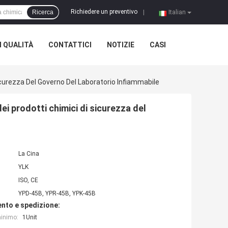
Richiedere un preventivo
Ricerca
|
Italian
 QUALITÀ
CONTATTICI
NOTIZIE
CASI
icurezza Del Governo Del Laboratorio Infiammabile
i prodotti chimici di sicurezza del
La Cina
YLK
ISO, CE
YPD-45B, YPR-45B, YPK-45B
nto e spedizione:
minimo:
1Unit