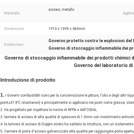
acciaio, metallo
Materiale:
Applic
Dimensione:
1910 x 1090 x 460mm
Governo protetto contro le esplosioni del 
Evidenziare:
Governo di stoccaggio infiammabile dei pr
Governo di stoccaggio infiammabile dei prodotti chimici d
Governo del laboratorio di
Introduzione di prodotto
1.
I Governi combustibili sono per la conservazione le pitture, l'olio e degli altri liq
point≥37.8℃ istantaneo) e principalmente si applicano nei posti come glassa, stamp
2. Ha progettato per rispettare le norme di NFPA e dell'OSHA;
3. lamiera di acciaio di alta qualità di spessore di 1.0mm con rivestimento anticor
4. la lamiera di acciaio di Doppio strato ha saldato la struttura, con un isolament
5. Cerniere di porta d'acciaio galvanizzate alta qualità per raggiungere porta-apertu