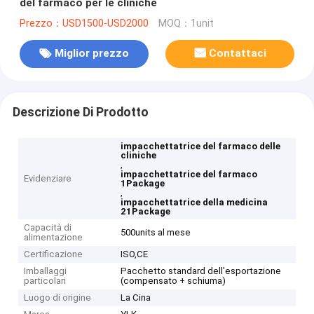
del farmaco per le cliniche
Prezzo：USD1500-USD2000
MOQ：1unit
Miglior prezzo
Contattaci
Descrizione Di Prodotto
impacchettatrice del farmaco delle
cliniche
,
impacchettatrice del farmaco
Evidenziare
1Package
,
impacchettatrice della medicina
21Package
Capacità di
500units al mese
alimentazione
Certificazione
ISO,CE
Imballaggi
Pacchetto standard dell'esportazione
particolari
(compensato + schiuma)
Luogo di origine
La Cina