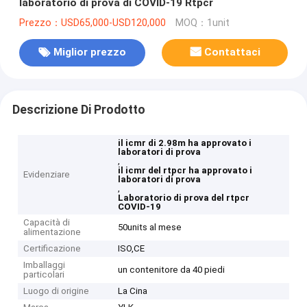
laboratorio di prova di COVID-19 Rtpcr
Prezzo：USD65,000-USD120,000
MOQ：1unit
Miglior prezzo
Contattaci
Descrizione Di Prodotto
il icmr di 2.98m ha approvato i
laboratori di prova
,
il icmr del rtpcr ha approvato i
Evidenziare
laboratori di prova
,
Laboratorio di prova del rtpcr
COVID-19
Capacità di
50units al mese
alimentazione
Certificazione
ISO,CE
Imballaggi
un contenitore da 40 piedi
particolari
Luogo di origine
La Cina